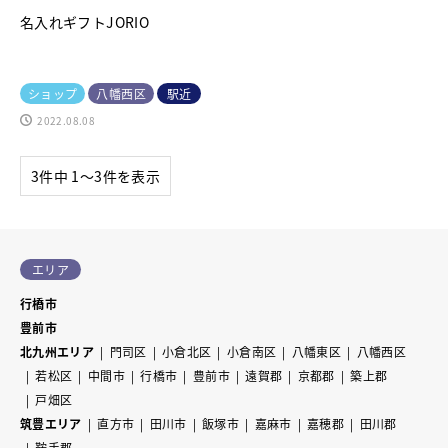
名入れギフトJORIO
ショップ
八幡西区
駅近
2022.08.08
3件中 1〜3件を表示
エリア
行橋市
豊前市
北九州エリア
門司区
小倉北区
小倉南区
八幡東区
八幡西区
若松区
中間市
行橋市
豊前市
遠賀郡
京都郡
築上郡
戸畑区
筑豊エリア
直方市
田川市
飯塚市
嘉麻市
嘉穂郡
田川郡
鞍手郡