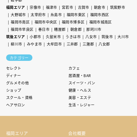
福岡エリア
宗像市
福津市
宮若市
古賀市
朝倉市
筑紫野市
大野城市
太宰府市
糸島市
福岡市東区
福岡市西区
福岡市南区
福岡市中央区
福岡市博多区
福岡市城南区
福岡市早良区
春日市
糟屋郡
朝倉郡
那珂川市
筑後エリア
小郡市
久留米市
うきは市
八女市
筑後市
大川市
柳川市
みやま市
大牟田市
三井郡
三潴郡
八女郡
カテゴリー
セレクト
カフェ
ディナー
居酒屋・BAR
グルメその他
スイーツ・パン
ショップ
健康・ヘルス
スクール・資格
美容・エステ
ヘアサロン
生活・レジャー
福岡エリア
会社概要