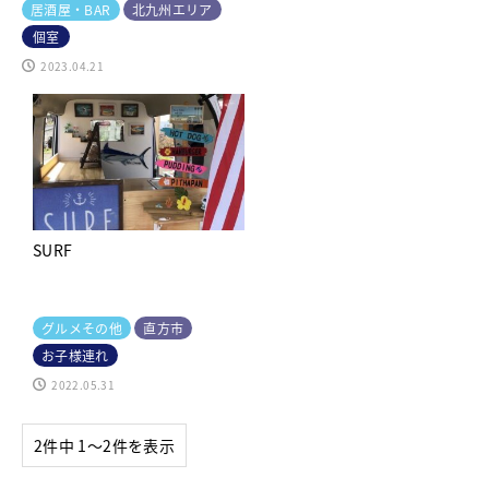
居酒屋・BAR
北九州エリア
個室
2023.04.21
SURF
グルメその他
直方市
お子様連れ
2022.05.31
2件中 1〜2件を表示