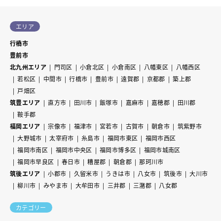
エリア
行橋市
豊前市
北九州エリア
門司区
小倉北区
小倉南区
八幡東区
八幡西区
若松区
中間市
行橋市
豊前市
遠賀郡
京都郡
築上郡
戸畑区
筑豊エリア
直方市
田川市
飯塚市
嘉麻市
嘉穂郡
田川郡
鞍手郡
福岡エリア
宗像市
福津市
宮若市
古賀市
朝倉市
筑紫野市
大野城市
太宰府市
糸島市
福岡市東区
福岡市西区
福岡市南区
福岡市中央区
福岡市博多区
福岡市城南区
福岡市早良区
春日市
糟屋郡
朝倉郡
那珂川市
筑後エリア
小郡市
久留米市
うきは市
八女市
筑後市
大川市
柳川市
みやま市
大牟田市
三井郡
三潴郡
八女郡
カテゴリー