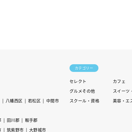
カテゴリー
セレクト
カフェ
グルメその他
スイーツ
区
八幡西区
若松区
中間市
スクール・資格
美容・エ
郡
田川郡
鞍手郡
市
筑紫野市
大野城市