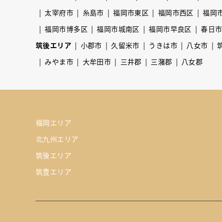
太宰府市
糸島市
福岡市東区
福岡市西区
福岡
福岡市博多区
福岡市城南区
福岡市早良区
春日
筑後エリア
小郡市
久留米市
うきは市
八女市
みやま市
大牟田市
三井郡
三潴郡
八女郡
福岡エリア
北九州エリア
筑後エリア
筑豊エリア