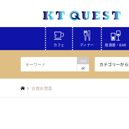
カフェ
ディナー
居酒屋・BAR
and
カテゴリーから
or
古賀お惣菜