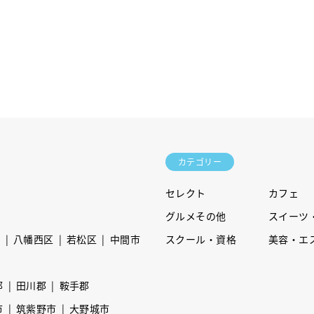
カテゴリー
セレクト
カフェ
グルメその他
スイーツ
区
八幡西区
若松区
中間市
スクール・資格
美容・エ
郡
田川郡
鞍手郡
市
筑紫野市
大野城市