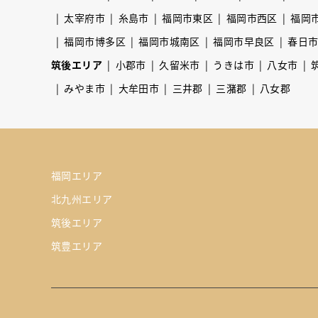
太宰府市
糸島市
福岡市東区
福岡市西区
福岡
福岡市博多区
福岡市城南区
福岡市早良区
春日
筑後エリア
小郡市
久留米市
うきは市
八女市
みやま市
大牟田市
三井郡
三潴郡
八女郡
福岡エリア
北九州エリア
筑後エリア
筑豊エリア