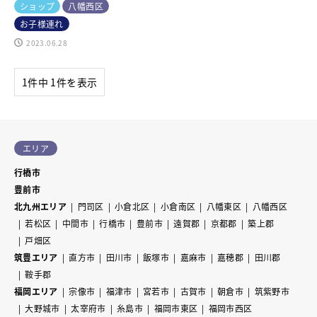
ショップ
八幡西区
お子様連れ
2023.06.28
1件中 1件を表示
エリア
行橋市
豊前市
北九州エリア
門司区
小倉北区
小倉南区
八幡東区
八幡西区
若松区
中間市
行橋市
豊前市
遠賀郡
京都郡
築上郡
戸畑区
筑豊エリア
直方市
田川市
飯塚市
嘉麻市
嘉穂郡
田川郡
鞍手郡
福岡エリア
宗像市
福津市
宮若市
古賀市
朝倉市
筑紫野市
大野城市
太宰府市
糸島市
福岡市東区
福岡市西区