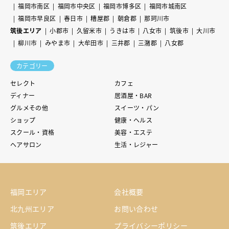
福岡市南区
福岡市中央区
福岡市博多区
福岡市城南区
福岡市早良区
春日市
糟屋郡
朝倉郡
那珂川市
筑後エリア
小郡市
久留米市
うきは市
八女市
筑後市
大川市
柳川市
みやま市
大牟田市
三井郡
三潴郡
八女郡
カテゴリー
セレクト
カフェ
ディナー
居酒屋・BAR
グルメその他
スイーツ・パン
ショップ
健康・ヘルス
スクール・資格
美容・エステ
ヘアサロン
生活・レジャー
福岡エリア
会社概要
北九州エリア
お問い合わせ
筑後エリア
プライバシーポリシー