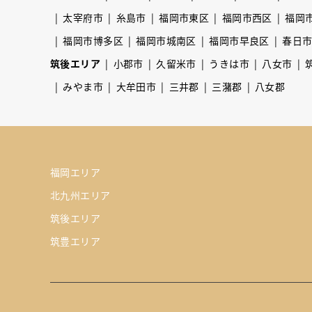
太宰府市
糸島市
福岡市東区
福岡市西区
福岡
福岡市博多区
福岡市城南区
福岡市早良区
春日
筑後エリア
小郡市
久留米市
うきは市
八女市
みやま市
大牟田市
三井郡
三潴郡
八女郡
福岡エリア
北九州エリア
筑後エリア
筑豊エリア