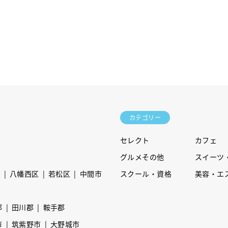
カテゴリー
セレクト
カフェ
グルメその他
スイーツ
区
八幡西区
若松区
中間市
スクール・資格
美容・エ
郡
田川郡
鞍手郡
市
筑紫野市
大野城市