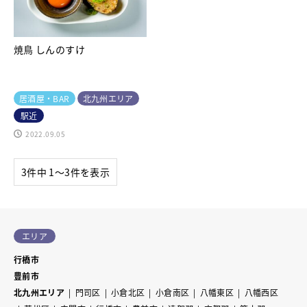
焼鳥 しんのすけ
居酒屋・BAR
北九州エリア
駅近
2022.09.05
3件中 1〜3件を表示
エリア
行橋市
豊前市
北九州エリア
門司区
小倉北区
小倉南区
八幡東区
八幡西区