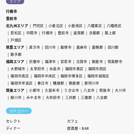
エリア
行橋市
豊前市
北九州エリア
門司区
小倉北区
小倉南区
八幡東区
八幡西区
若松区
中間市
行橋市
豊前市
遠賀郡
京都郡
築上郡
戸畑区
筑豊エリア
直方市
田川市
飯塚市
嘉麻市
嘉穂郡
田川郡
鞍手郡
福岡エリア
宗像市
福津市
宮若市
古賀市
朝倉市
筑紫野市
大野城市
太宰府市
糸島市
福岡市東区
福岡市西区
福岡市南区
福岡市中央区
福岡市博多区
福岡市城南区
福岡市早良区
春日市
糟屋郡
朝倉郡
那珂川市
筑後エリア
小郡市
久留米市
うきは市
八女市
筑後市
大川市
柳川市
みやま市
大牟田市
三井郡
三潴郡
八女郡
カテゴリー
セレクト
カフェ
ディナー
居酒屋・BAR