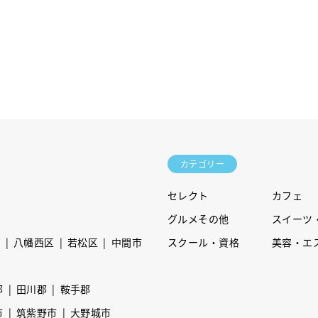
カテゴリー
セレクト
カフェ
グルメその他
スイーツ
区
八幡西区
若松区
中間市
スクール・資格
美容・エ
郡
田川郡
鞍手郡
市
筑紫野市
大野城市