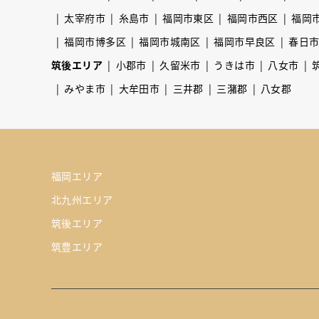
太宰府市
糸島市
福岡市東区
福岡市西区
福岡
福岡市博多区
福岡市城南区
福岡市早良区
春日
筑後エリア
小郡市
久留米市
うきは市
八女市
みやま市
大牟田市
三井郡
三潴郡
八女郡
福岡エリア
北九州エリア
筑後エリア
筑豊エリア