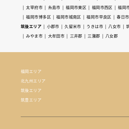
太宰府市
糸島市
福岡市東区
福岡市西区
福岡
福岡市博多区
福岡市城南区
福岡市早良区
春日
筑後エリア
小郡市
久留米市
うきは市
八女市
みやま市
大牟田市
三井郡
三潴郡
八女郡
福岡エリア
北九州エリア
筑後エリア
筑豊エリア