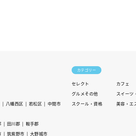
カテゴリー
セレクト
カフェ
グルメその他
スイーツ
区
八幡西区
若松区
中間市
スクール・資格
美容・エ
郡
田川郡
鞍手郡
市
筑紫野市
大野城市