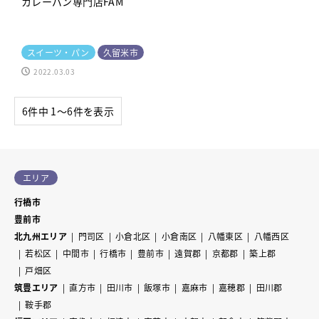
カレーパン専門店FAM
スイーツ・パン
久留米市
2022.03.03
6件中 1〜6件を表示
エリア
行橋市
豊前市
北九州エリア
門司区
小倉北区
小倉南区
八幡東区
八幡西区
若松区
中間市
行橋市
豊前市
遠賀郡
京都郡
築上郡
戸畑区
筑豊エリア
直方市
田川市
飯塚市
嘉麻市
嘉穂郡
田川郡
鞍手郡