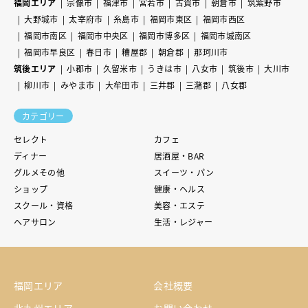
福岡エリア
宗像市
福津市
宮若市
古賀市
朝倉市
筑紫野市
大野城市
太宰府市
糸島市
福岡市東区
福岡市西区
福岡市南区
福岡市中央区
福岡市博多区
福岡市城南区
福岡市早良区
春日市
糟屋郡
朝倉郡
那珂川市
筑後エリア
小郡市
久留米市
うきは市
八女市
筑後市
大川市
柳川市
みやま市
大牟田市
三井郡
三潴郡
八女郡
カテゴリー
セレクト
カフェ
ディナー
居酒屋・BAR
グルメその他
スイーツ・パン
ショップ
健康・ヘルス
スクール・資格
美容・エステ
ヘアサロン
生活・レジャー
福岡エリア
会社概要
北九州エリア
お問い合わせ