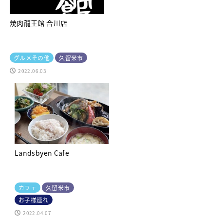
焼肉龍王館 合川店
グルメその他
久留米市
2022.06.03
Landsbyen Cafe
カフェ
久留米市
お子様連れ
2022.04.07