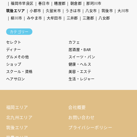
福岡市早良区
春日市
糟屋郡
朝倉郡
那珂川市
筑後エリア
小郡市
久留米市
うきは市
八女市
筑後市
大川市
柳川市
みやま市
大牟田市
三井郡
三潴郡
八女郡
カテゴリー
セレクト
カフェ
ディナー
居酒屋・BAR
グルメその他
スイーツ・パン
ショップ
健康・ヘルス
スクール・資格
美容・エステ
ヘアサロン
生活・レジャー
福岡エリア
会社概要
北九州エリア
お問い合わせ
筑後エリア
プライバシーポリシー