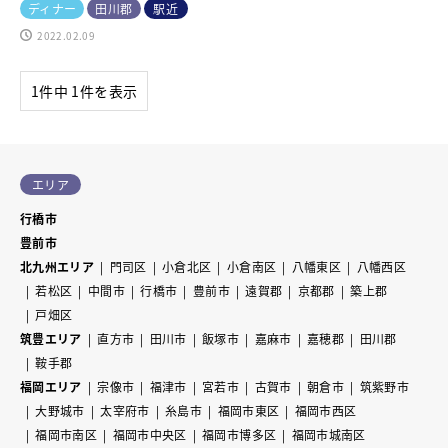
ディナー
田川郡
駅近
2022.02.09
1件中 1件を表示
エリア
行橋市
豊前市
北九州エリア
門司区
小倉北区
小倉南区
八幡東区
八幡西区
若松区
中間市
行橋市
豊前市
遠賀郡
京都郡
築上郡
戸畑区
筑豊エリア
直方市
田川市
飯塚市
嘉麻市
嘉穂郡
田川郡
鞍手郡
福岡エリア
宗像市
福津市
宮若市
古賀市
朝倉市
筑紫野市
大野城市
太宰府市
糸島市
福岡市東区
福岡市西区
福岡市南区
福岡市中央区
福岡市博多区
福岡市城南区