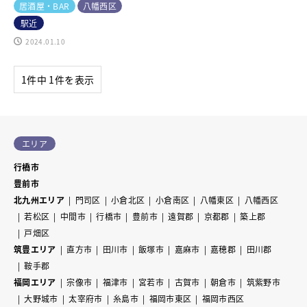
居酒屋・BAR
八幡西区
駅近
2024.01.10
1件中 1件を表示
エリア
行橋市
豊前市
北九州エリア
門司区
小倉北区
小倉南区
八幡東区
八幡西区
若松区
中間市
行橋市
豊前市
遠賀郡
京都郡
築上郡
戸畑区
筑豊エリア
直方市
田川市
飯塚市
嘉麻市
嘉穂郡
田川郡
鞍手郡
福岡エリア
宗像市
福津市
宮若市
古賀市
朝倉市
筑紫野市
大野城市
太宰府市
糸島市
福岡市東区
福岡市西区