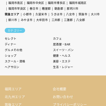
福岡市南区
福岡市中央区
福岡市博多区
福岡市城南区
福岡市早良区
春日市
糟屋郡
朝倉郡
那珂川市
筑後エリア
小郡市
久留米市
うきは市
八女市
筑後市
大川市
柳川市
みやま市
大牟田市
三井郡
三潴郡
八女郡
カテゴリー
セレクト
カフェ
ディナー
居酒屋・BAR
グルメその他
スイーツ・パン
ショップ
健康・ヘルス
スクール・資格
美容・エステ
ヘアサロン
生活・レジャー
福岡エリア
会社概要
北九州エリア
お問い合わせ
筑後エリア
プライバシーポリシー