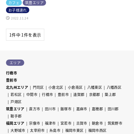
カフェ
筑豊エリア
お子様連れ
2022.11.24
1件中 1件を表示
エリア
行橋市
豊前市
北九州エリア
門司区
小倉北区
小倉南区
八幡東区
八幡西区
若松区
中間市
行橋市
豊前市
遠賀郡
京都郡
築上郡
戸畑区
筑豊エリア
直方市
田川市
飯塚市
嘉麻市
嘉穂郡
田川郡
鞍手郡
福岡エリア
宗像市
福津市
宮若市
古賀市
朝倉市
筑紫野市
大野城市
太宰府市
糸島市
福岡市東区
福岡市西区