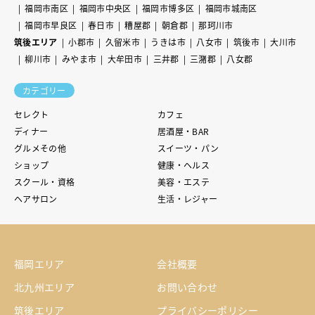
福岡市南区
福岡市中央区
福岡市博多区
福岡市城南区
福岡市早良区
春日市
糟屋郡
朝倉郡
那珂川市
筑後エリア
小郡市
久留米市
うきは市
八女市
筑後市
大川市
柳川市
みやま市
大牟田市
三井郡
三潴郡
八女郡
カテゴリー
セレクト
カフェ
ディナー
居酒屋・BAR
グルメその他
スイーツ・パン
ショップ
健康・ヘルス
スクール・資格
美容・エステ
ヘアサロン
生活・レジャー
福岡エリア
会社概要
北九州エリア
お問い合わせ
筑後エリア
プライバシーポリシー