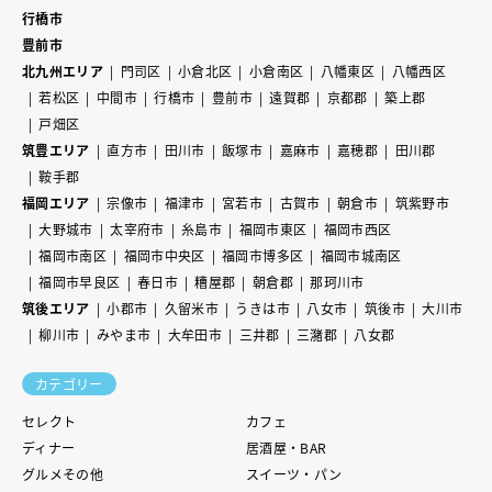
行橋市
豊前市
北九州エリア
門司区
小倉北区
小倉南区
八幡東区
八幡西区
若松区
中間市
行橋市
豊前市
遠賀郡
京都郡
築上郡
戸畑区
筑豊エリア
直方市
田川市
飯塚市
嘉麻市
嘉穂郡
田川郡
鞍手郡
福岡エリア
宗像市
福津市
宮若市
古賀市
朝倉市
筑紫野市
大野城市
太宰府市
糸島市
福岡市東区
福岡市西区
福岡市南区
福岡市中央区
福岡市博多区
福岡市城南区
福岡市早良区
春日市
糟屋郡
朝倉郡
那珂川市
筑後エリア
小郡市
久留米市
うきは市
八女市
筑後市
大川市
柳川市
みやま市
大牟田市
三井郡
三潴郡
八女郡
カテゴリー
セレクト
カフェ
ディナー
居酒屋・BAR
グルメその他
スイーツ・パン