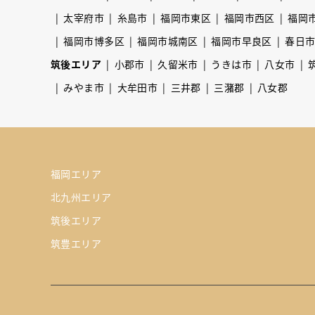
太宰府市
糸島市
福岡市東区
福岡市西区
福岡
福岡市博多区
福岡市城南区
福岡市早良区
春日
筑後エリア
小郡市
久留米市
うきは市
八女市
みやま市
大牟田市
三井郡
三潴郡
八女郡
福岡エリア
北九州エリア
筑後エリア
筑豊エリア