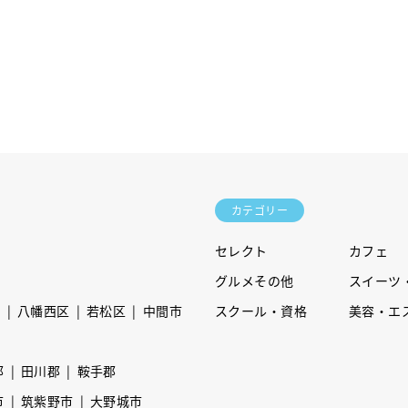
カテゴリー
セレクト
カフェ
グルメその他
スイーツ
区
八幡西区
若松区
中間市
スクール・資格
美容・エ
郡
田川郡
鞍手郡
市
筑紫野市
大野城市