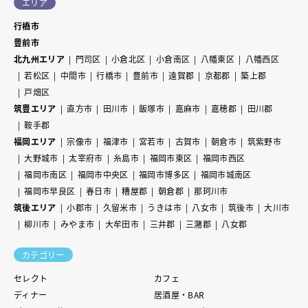
エリア
行橋市
豊前市
北九州エリア
門司区
小倉北区
小倉南区
八幡東区
八幡西区
若松区
中間市
行橋市
豊前市
遠賀郡
京都郡
築上郡
戸畑区
筑豊エリア
直方市
田川市
飯塚市
嘉麻市
嘉穂郡
田川郡
鞍手郡
福岡エリア
宗像市
福津市
宮若市
古賀市
朝倉市
筑紫野市
大野城市
太宰府市
糸島市
福岡市東区
福岡市西区
福岡市南区
福岡市中央区
福岡市博多区
福岡市城南区
福岡市早良区
春日市
糟屋郡
朝倉郡
那珂川市
筑後エリア
小郡市
久留米市
うきは市
八女市
筑後市
大川市
柳川市
みやま市
大牟田市
三井郡
三潴郡
八女郡
カテゴリー
セレクト
カフェ
ディナー
居酒屋・BAR