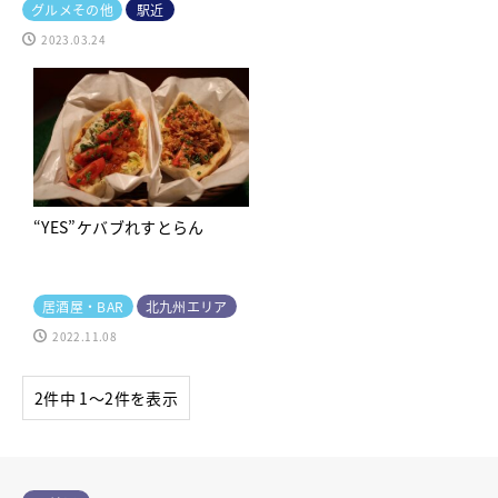
グルメその他
駅近
2023.03.24
“YES”ケバブれすとらん
居酒屋・BAR
北九州エリア
2022.11.08
2件中 1〜2件を表示