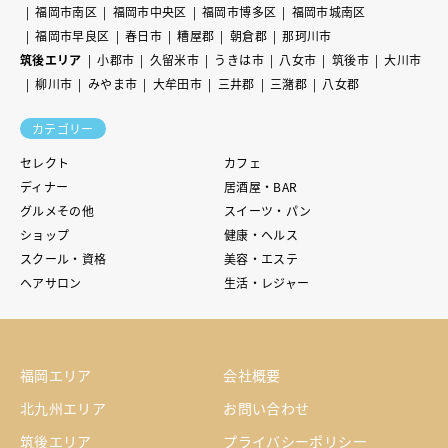
福岡市南区
福岡市中央区
福岡市博多区
福岡市城南区
福岡市早良区
春日市
糟屋郡
朝倉郡
那珂川市
筑後エリア
小郡市
久留米市
うきは市
八女市
筑後市
大川市
柳川市
みやま市
大牟田市
三井郡
三潴郡
八女郡
カテゴリー
セレクト
カフェ
ディナー
居酒屋・BAR
グルメその他
スイーツ・パン
ショップ
健康・ヘルス
スクール・資格
美容・エステ
ヘアサロン
生活・レジャー
福岡エリア
会社概要
北九州エリア
お問い合わせ
筑後エリア
プライバシーポリシー