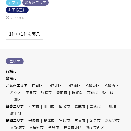
カフェ
北九州エリア
お子様連れ
2022.04.11
1件中 1件を表示
エリア
行橋市
豊前市
北九州エリア
門司区
小倉北区
小倉南区
八幡東区
八幡西区
若松区
中間市
行橋市
豊前市
遠賀郡
京都郡
築上郡
戸畑区
筑豊エリア
直方市
田川市
飯塚市
嘉麻市
嘉穂郡
田川郡
鞍手郡
福岡エリア
宗像市
福津市
宮若市
古賀市
朝倉市
筑紫野市
大野城市
太宰府市
糸島市
福岡市東区
福岡市西区