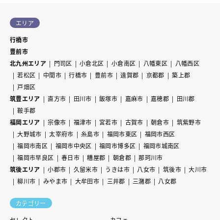
エリア
行橋市
豊前市
北九州エリア
門司区
小倉北区
小倉南区
八幡東区
八幡西区
若松区
中間市
行橋市
豊前市
遠賀郡
京都郡
築上郡
戸畑区
筑豊エリア
直方市
田川市
飯塚市
嘉麻市
嘉穂郡
田川郡
鞍手郡
福岡エリア
宗像市
福津市
宮若市
古賀市
朝倉市
筑紫野市
大野城市
太宰府市
糸島市
福岡市東区
福岡市西区
福岡市南区
福岡市中央区
福岡市博多区
福岡市城南区
福岡市早良区
春日市
糟屋郡
朝倉郡
那珂川市
筑後エリア
小郡市
久留米市
うきは市
八女市
筑後市
大川市
柳川市
みやま市
大牟田市
三井郡
三潴郡
八女郡
カテゴリー
セレクト
カフェ