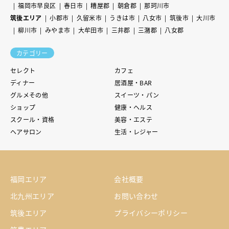
福岡市早良区
春日市
糟屋郡
朝倉郡
那珂川市
筑後エリア
小郡市
久留米市
うきは市
八女市
筑後市
大川市
柳川市
みやま市
大牟田市
三井郡
三潴郡
八女郡
カテゴリー
セレクト
カフェ
ディナー
居酒屋・BAR
グルメその他
スイーツ・パン
ショップ
健康・ヘルス
スクール・資格
美容・エステ
ヘアサロン
生活・レジャー
福岡エリア
会社概要
北九州エリア
お問い合わせ
筑後エリア
プライバシーポリシー