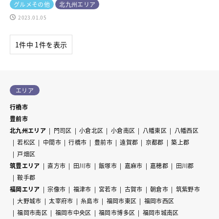
グルメその他
北九州エリア
2023.01.05
1件中 1件を表示
エリア
行橋市
豊前市
北九州エリア
門司区
小倉北区
小倉南区
八幡東区
八幡西区
若松区
中間市
行橋市
豊前市
遠賀郡
京都郡
築上郡
戸畑区
筑豊エリア
直方市
田川市
飯塚市
嘉麻市
嘉穂郡
田川郡
鞍手郡
福岡エリア
宗像市
福津市
宮若市
古賀市
朝倉市
筑紫野市
大野城市
太宰府市
糸島市
福岡市東区
福岡市西区
福岡市南区
福岡市中央区
福岡市博多区
福岡市城南区