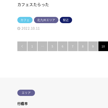
カフェスたらった
カフェ
北九州エリア
駅近
2022.10.11
1
…
5
6
7
8
9
10

エリア
行橋市