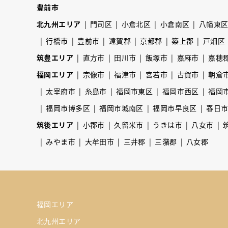
豊前市
北九州エリア
門司区
小倉北区
小倉南区
八幡東
行橋市
豊前市
遠賀郡
京都郡
築上郡
戸畑区
筑豊エリア
直方市
田川市
飯塚市
嘉麻市
嘉穂
福岡エリア
宗像市
福津市
宮若市
古賀市
朝倉
太宰府市
糸島市
福岡市東区
福岡市西区
福岡
福岡市博多区
福岡市城南区
福岡市早良区
春日
筑後エリア
小郡市
久留米市
うきは市
八女市
みやま市
大牟田市
三井郡
三潴郡
八女郡
福岡エリア
北九州エリア