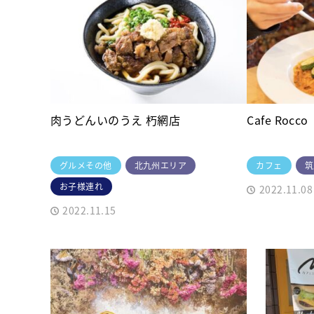
肉うどんいのうえ 朽網店
Cafe Rocco
グルメその他
北九州エリア
カフェ
筑
お子様連れ
2022.11.08
2022.11.15