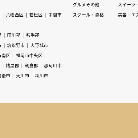
グルメその他
スイーツ
区
八幡西区
若松区
中間市
スクール・資格
美容・エ
郡
田川郡
鞍手郡
市
筑紫野市
大野城市
市南区
福岡市中央区
市
糟屋郡
朝倉郡
那珂川市
筑後市
大川市
柳川市