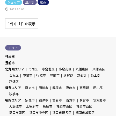
ショップ
田川郡
駅近
2023.03.01
1件中 1件を表示
エリア
行橋市
豊前市
北九州エリア
門司区
小倉北区
小倉南区
八幡東区
八幡西区
若松区
中間市
行橋市
豊前市
遠賀郡
京都郡
築上郡
戸畑区
筑豊エリア
直方市
田川市
飯塚市
嘉麻市
嘉穂郡
田川郡
鞍手郡
福岡エリア
宗像市
福津市
宮若市
古賀市
朝倉市
筑紫野市
大野城市
太宰府市
糸島市
福岡市東区
福岡市西区
福岡市南区
福岡市中央区
福岡市博多区
福岡市城南区