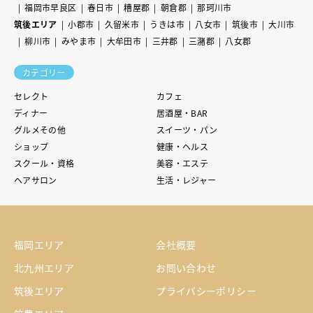
福岡市早良区
春日市
糟屋郡
朝倉郡
那珂川市
筑後エリア
小郡市
久留米市
うきは市
八女市
筑後市
大川市
柳川市
みやま市
大牟田市
三井郡
三潴郡
八女郡
カテゴリー
セレクト
カフェ
ディナー
居酒屋・BAR
グルメその他
スイーツ・パン
ショップ
健康・ヘルス
スクール・資格
美容・エステ
ヘアサロン
生活・レジャー
福岡エリア
会社概要
北九州エリア
お問い合わせ
筑後エリア
プライバシーポリシー