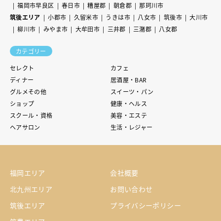
福岡市早良区
春日市
糟屋郡
朝倉郡
那珂川市
筑後エリア
小郡市
久留米市
うきは市
八女市
筑後市
大川市
柳川市
みやま市
大牟田市
三井郡
三潴郡
八女郡
カテゴリー
セレクト
カフェ
ディナー
居酒屋・BAR
グルメその他
スイーツ・パン
ショップ
健康・ヘルス
スクール・資格
美容・エステ
ヘアサロン
生活・レジャー
福岡エリア
会社概要
北九州エリア
お問い合わせ
筑後エリア
プライバシーポリシー