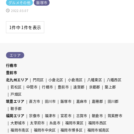
グルメその他
飯塚市
2022.03.07
1件中 1件を表示
エリア
行橋市
豊前市
北九州エリア
門司区
小倉北区
小倉南区
八幡東区
八幡西区
若松区
中間市
行橋市
豊前市
遠賀郡
京都郡
築上郡
戸畑区
筑豊エリア
直方市
田川市
飯塚市
嘉麻市
嘉穂郡
田川郡
鞍手郡
福岡エリア
宗像市
福津市
宮若市
古賀市
朝倉市
筑紫野市
大野城市
太宰府市
糸島市
福岡市東区
福岡市西区
福岡市南区
福岡市中央区
福岡市博多区
福岡市城南区