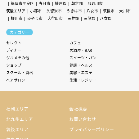
福岡市早良区
春日市
糟屋郡
朝倉郡
那珂川市
筑後エリア
小郡市
久留米市
うきは市
八女市
筑後市
大川市
柳川市
みやま市
大牟田市
三井郡
三潴郡
八女郡
カテゴリー
セレクト
カフェ
ディナー
居酒屋・BAR
グルメその他
スイーツ・パン
ショップ
健康・ヘルス
スクール・資格
美容・エステ
ヘアサロン
生活・レジャー
福岡エリア
会社概要
北九州エリア
お問い合わせ
筑後エリア
プライバシーポリシー