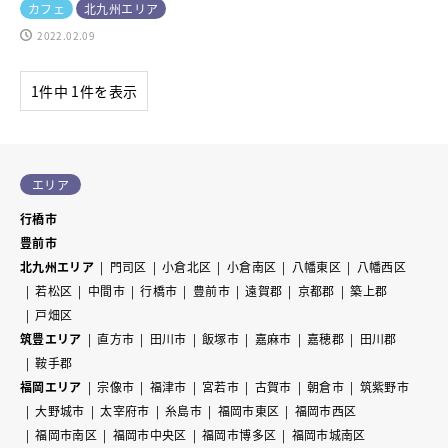
カフェ
北九州エリア
2022.02.09
1件中 1件を表示
エリア
行橋市
豊前市
北九州エリア
門司区
小倉北区
小倉南区
八幡東区
八幡西区
若松区
中間市
行橋市
豊前市
遠賀郡
京都郡
築上郡
戸畑区
筑豊エリア
直方市
田川市
飯塚市
嘉麻市
嘉穂郡
田川郡
鞍手郡
福岡エリア
宗像市
福津市
宮若市
古賀市
朝倉市
筑紫野市
大野城市
太宰府市
糸島市
福岡市東区
福岡市西区
福岡市南区
福岡市中央区
福岡市博多区
福岡市城南区