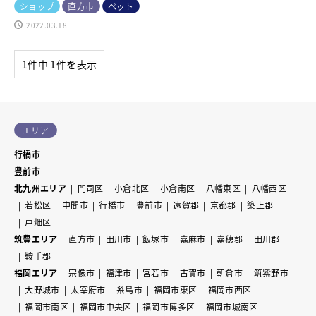
ショップ
直方市
ペット
2022.03.18
1件中 1件を表示
エリア
行橋市
豊前市
北九州エリア
門司区
小倉北区
小倉南区
八幡東区
八幡西区
若松区
中間市
行橋市
豊前市
遠賀郡
京都郡
築上郡
戸畑区
筑豊エリア
直方市
田川市
飯塚市
嘉麻市
嘉穂郡
田川郡
鞍手郡
福岡エリア
宗像市
福津市
宮若市
古賀市
朝倉市
筑紫野市
大野城市
太宰府市
糸島市
福岡市東区
福岡市西区
福岡市南区
福岡市中央区
福岡市博多区
福岡市城南区