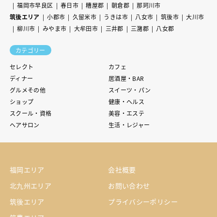
福岡市早良区
春日市
糟屋郡
朝倉郡
那珂川市
筑後エリア
小郡市
久留米市
うきは市
八女市
筑後市
大川市
柳川市
みやま市
大牟田市
三井郡
三潴郡
八女郡
カテゴリー
セレクト
カフェ
ディナー
居酒屋・BAR
グルメその他
スイーツ・パン
ショップ
健康・ヘルス
スクール・資格
美容・エステ
ヘアサロン
生活・レジャー
福岡エリア
会社概要
北九州エリア
お問い合わせ
筑後エリア
プライバシーポリシー