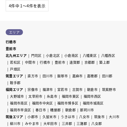
4件中 1〜4件を表示
エリア
行橋市
豊前市
北九州エリア
門司区
小倉北区
小倉南区
八幡東区
八幡西区
若松区
中間市
行橋市
豊前市
遠賀郡
京都郡
築上郡
戸畑区
筑豊エリア
直方市
田川市
飯塚市
嘉麻市
嘉穂郡
田川郡
鞍手郡
福岡エリア
宗像市
福津市
宮若市
古賀市
朝倉市
筑紫野市
大野城市
太宰府市
糸島市
福岡市東区
福岡市西区
福岡市南区
福岡市中央区
福岡市博多区
福岡市城南区
福岡市早良区
春日市
糟屋郡
朝倉郡
那珂川市
筑後エリア
小郡市
久留米市
うきは市
八女市
筑後市
大川市
柳川市
みやま市
大牟田市
三井郡
三潴郡
八女郡