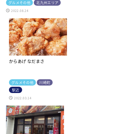
グルメその他
北九州エリア
2022.08.24
からあげ なだまさ
グルメその他
川崎町
駅近
2022.03.14