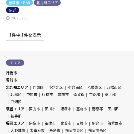
居酒屋・BAR
北九州エリア
駅近
2022.09.06
1件中 1件を表示
エリア
行橋市
豊前市
北九州エリア
門司区
小倉北区
小倉南区
八幡東区
八幡西区
若松区
中間市
行橋市
豊前市
遠賀郡
京都郡
築上郡
戸畑区
筑豊エリア
直方市
田川市
飯塚市
嘉麻市
嘉穂郡
田川郡
鞍手郡
福岡エリア
宗像市
福津市
宮若市
古賀市
朝倉市
筑紫野市
大野城市
太宰府市
糸島市
福岡市東区
福岡市西区