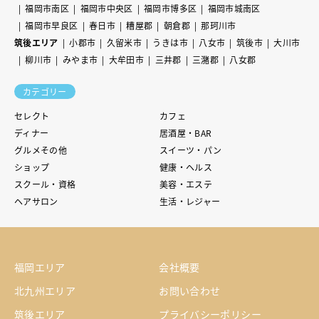
福岡市南区
福岡市中央区
福岡市博多区
福岡市城南区
福岡市早良区
春日市
糟屋郡
朝倉郡
那珂川市
筑後エリア
小郡市
久留米市
うきは市
八女市
筑後市
大川市
柳川市
みやま市
大牟田市
三井郡
三潴郡
八女郡
カテゴリー
セレクト
カフェ
ディナー
居酒屋・BAR
グルメその他
スイーツ・パン
ショップ
健康・ヘルス
スクール・資格
美容・エステ
ヘアサロン
生活・レジャー
福岡エリア
会社概要
北九州エリア
お問い合わせ
筑後エリア
プライバシーポリシー