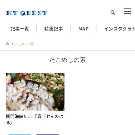
検索
記事一覧
特集記事
MAP
インスタグラ
たこめしの素
たこめしの素
関門海峡たこ 千春（せんのは
る）