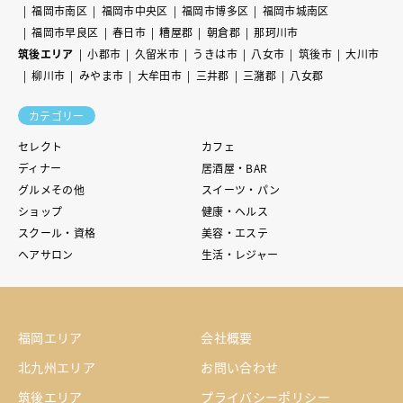
福岡市南区
福岡市中央区
福岡市博多区
福岡市城南区
福岡市早良区
春日市
糟屋郡
朝倉郡
那珂川市
筑後エリア
小郡市
久留米市
うきは市
八女市
筑後市
大川市
柳川市
みやま市
大牟田市
三井郡
三潴郡
八女郡
カテゴリー
セレクト
カフェ
ディナー
居酒屋・BAR
グルメその他
スイーツ・パン
ショップ
健康・ヘルス
スクール・資格
美容・エステ
ヘアサロン
生活・レジャー
福岡エリア
会社概要
北九州エリア
お問い合わせ
筑後エリア
プライバシーポリシー