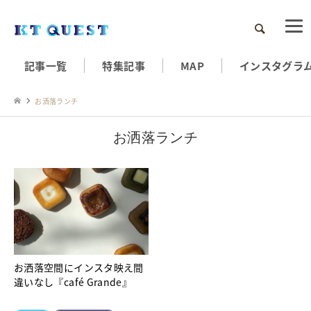
検索
記事一覧
特集記事
MAP
インスタグラ
お洒落ランチ
お洒落ランチ
お洒落空間にインスタ映え間
違いなし『café Grande』