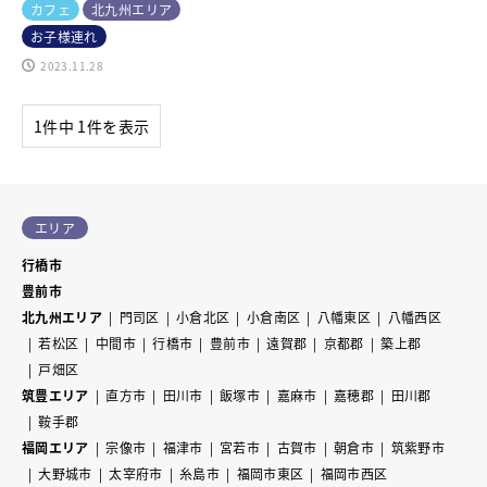
カフェ
北九州エリア
お子様連れ
2023.11.28
1件中 1件を表示
エリア
行橋市
豊前市
北九州エリア
門司区
小倉北区
小倉南区
八幡東区
八幡西区
若松区
中間市
行橋市
豊前市
遠賀郡
京都郡
築上郡
戸畑区
筑豊エリア
直方市
田川市
飯塚市
嘉麻市
嘉穂郡
田川郡
鞍手郡
福岡エリア
宗像市
福津市
宮若市
古賀市
朝倉市
筑紫野市
大野城市
太宰府市
糸島市
福岡市東区
福岡市西区