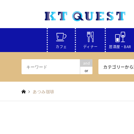
カフェ
ディナー
居酒屋・BAR
and
カテゴリーから
or
あつみ珈琲