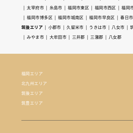
太宰府市
糸島市
福岡市東区
福岡市西区
福岡
福岡市博多区
福岡市城南区
福岡市早良区
春日
筑後エリア
小郡市
久留米市
うきは市
八女市
みやま市
大牟田市
三井郡
三潴郡
八女郡
福岡エリア
北九州エリア
筑後エリア
筑豊エリア