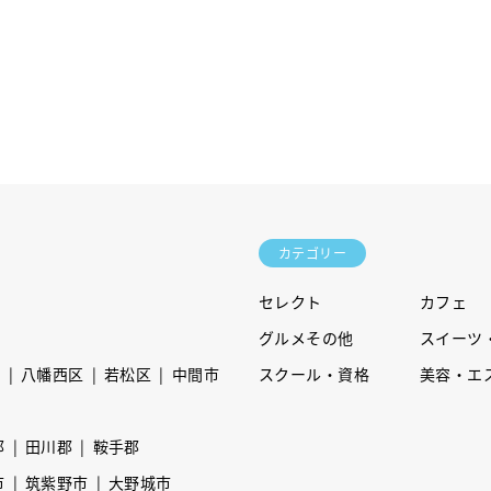
カテゴリー
セレクト
カフェ
グルメその他
スイーツ
区
八幡西区
若松区
中間市
スクール・資格
美容・エ
郡
田川郡
鞍手郡
市
筑紫野市
大野城市