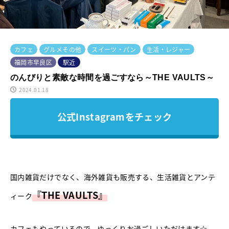
カフェ
グルメその他
スイーツ・パン
生活・レジャー
福岡市早良区
駅近
のんびりと素敵な時間を過ごすなら～THE VAULTS～
2024.01.18
公式Instagramをチェック
国内雑貨だけでなく、海外雑貨も販売する、生活雑貨とアンテ
『THE VAULTS』
ィーク
カフェもやっているので、ゆっくりお過ごしいただけます☆