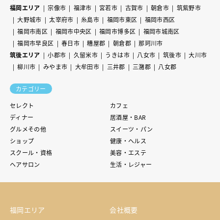
福岡エリア
宗像市
福津市
宮若市
古賀市
朝倉市
筑紫野市
大野城市
太宰府市
糸島市
福岡市東区
福岡市西区
福岡市南区
福岡市中央区
福岡市博多区
福岡市城南区
福岡市早良区
春日市
糟屋郡
朝倉郡
那珂川市
筑後エリア
小郡市
久留米市
うきは市
八女市
筑後市
大川市
柳川市
みやま市
大牟田市
三井郡
三潴郡
八女郡
カテゴリー
セレクト
カフェ
ディナー
居酒屋・BAR
グルメその他
スイーツ・パン
ショップ
健康・ヘルス
スクール・資格
美容・エステ
ヘアサロン
生活・レジャー
福岡エリア
会社概要