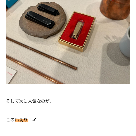
そして次に人気なのが、
この
爪切り
！💅