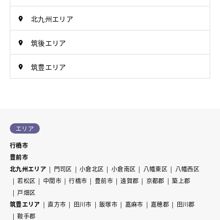
北九州エリア
筑後エリア
筑豊エリア
エリア
行橋市
豊前市
北九州エリア
門司区
小倉北区
小倉南区
八幡東区
八幡西区
若松区
中間市
行橋市
豊前市
遠賀郡
京都郡
築上郡
戸畑区
筑豊エリア
直方市
田川市
飯塚市
嘉麻市
嘉穂郡
田川郡
鞍手郡