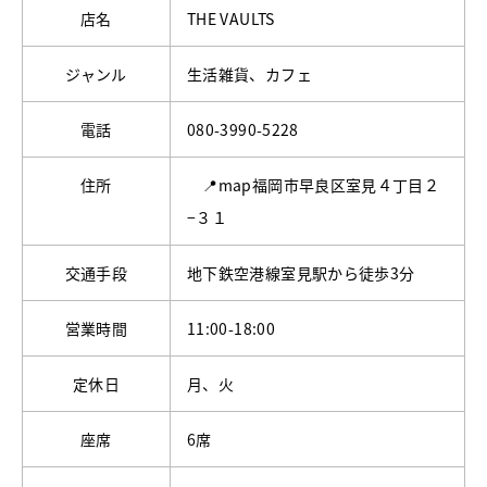
店名
THE VAULTS
ジャンル
生活雑貨、カフェ
電話
080-3990-5228
住所
📍map福岡市早良区室見４丁目２
−３１
交通手段
地下鉄空港線室見駅から徒歩3分
営業時間
11:00-18:00
定休日
月、火
座席
6席