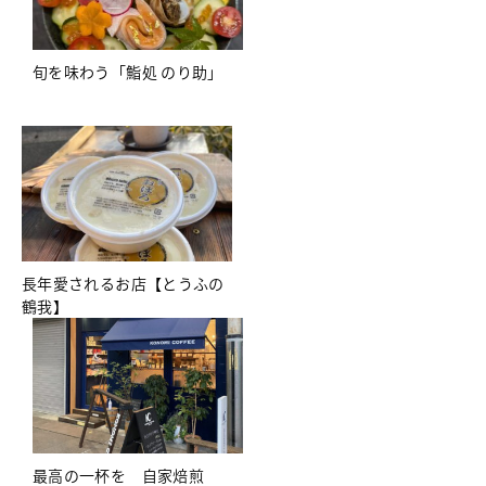
旬を味わう「鮨処 のり助」
長年愛されるお店【とうふの
鶴我】
最高の一杯を 自家焙煎