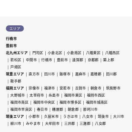
エリア
行橋市
豊前市
北九州エリア
門司区
小倉北区
小倉南区
八幡東区
八幡西区
若松区
中間市
行橋市
豊前市
遠賀郡
京都郡
築上郡
戸畑区
筑豊エリア
直方市
田川市
飯塚市
嘉麻市
嘉穂郡
田川郡
鞍手郡
福岡エリア
宗像市
福津市
宮若市
古賀市
朝倉市
筑紫野市
大野城市
太宰府市
糸島市
福岡市東区
福岡市西区
福岡市南区
福岡市中央区
福岡市博多区
福岡市城南区
福岡市早良区
春日市
糟屋郡
朝倉郡
那珂川市
筑後エリア
小郡市
久留米市
うきは市
八女市
筑後市
大川市
柳川市
みやま市
大牟田市
三井郡
三潴郡
八女郡