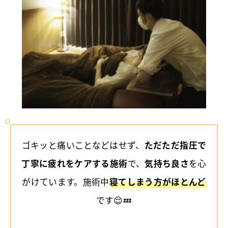
ゴキッと痛いことなどはせず、
ただただ指圧で
丁寧に疲れをケアする施術
で、
気持ち良さ
を心
がけています。施術中
寝てしまう方がほとんど
です😌💤