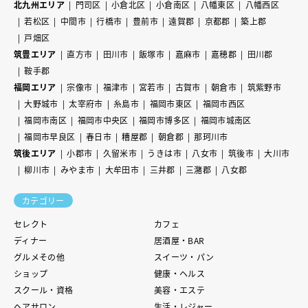
北九州エリア
門司区
小倉北区
小倉南区
八幡東区
八幡西区
若松区
中間市
行橋市
豊前市
遠賀郡
京都郡
築上郡
戸畑区
筑豊エリア
直方市
田川市
飯塚市
嘉麻市
嘉穂郡
田川郡
鞍手郡
福岡エリア
宗像市
福津市
宮若市
古賀市
朝倉市
筑紫野市
大野城市
太宰府市
糸島市
福岡市東区
福岡市西区
福岡市南区
福岡市中央区
福岡市博多区
福岡市城南区
福岡市早良区
春日市
糟屋郡
朝倉郡
那珂川市
筑後エリア
小郡市
久留米市
うきは市
八女市
筑後市
大川市
柳川市
みやま市
大牟田市
三井郡
三潴郡
八女郡
カテゴリー
セレクト
カフェ
ディナー
居酒屋・BAR
グルメその他
スイーツ・パン
ショップ
健康・ヘルス
スクール・資格
美容・エステ
ヘアサロン
生活・レジャー