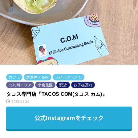
カフェ
居酒屋・BAR
スイーツ・パン
北九州エリア
小倉北区
駅近
お子様連れ
タコス専門店『TACOS COM(タコス カム)』
2023.01.30
公式Instagramをチェック