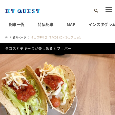
検索
記事一覧
特集記事
MAP
インスタグラ
紹介ページ
タコス専門店『TACOS COM(タコス カム)』
タコスとテキーラが楽しめるカフェバー