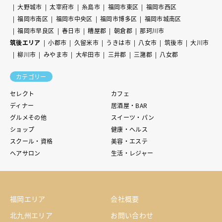
大野城市
太宰府市
糸島市
福岡市東区
福岡市西区
福岡市南区
福岡市中央区
福岡市博多区
福岡市城南区
福岡市早良区
春日市
糟屋郡
朝倉郡
那珂川市
筑後エリア
小郡市
久留米市
うきは市
八女市
筑後市
大川市
柳川市
みやま市
大牟田市
三井郡
三潴郡
八女郡
カテゴリー
セレクト
カフェ
ディナー
居酒屋・BAR
グルメその他
スイーツ・パン
ショップ
健康・ヘルス
スクール・資格
美容・エステ
ヘアサロン
生活・レジャー
福岡エリア
会社概要
北九州エリア
お問い合わせ