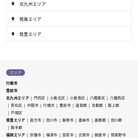
北九州エリア
筑後エリア
筑豊エリア
エリア
行橋市
豊前市
北九州エリア
門司区
小倉北区
小倉南区
八幡東区
八幡西区
若松区
中間市
行橋市
豊前市
遠賀郡
京都郡
築上郡
戸畑区
筑豊エリア
直方市
田川市
飯塚市
嘉麻市
嘉穂郡
田川郡
鞍手郡
福岡エリア
宗像市
福津市
宮若市
古賀市
朝倉市
筑紫野市