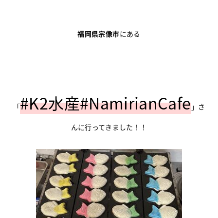
福岡県宗像市
にある
#K2水産#NamirianCafe
「
」さ
んに行ってきました！！