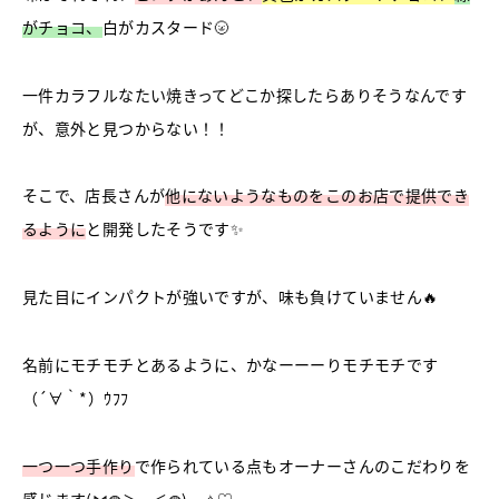
がチョコ、
白がカスタード🌝
一件カラフルなたい焼きってどこか探したらありそうなんです
が、意外と見つからない！！
そこで、店長さんが
他にないようなものをこのお店で提供でき
るように
と開発したそうです✨
見た目にインパクトが強いですが、味も負けていません🔥
名前にモチモチとあるように、かなーーーりモチモチです
（´∀｀*）ｳﾌﾌ
一つ一つ手作り
で作られている点もオーナーさんのこだわりを
感じます(⋈◍＞◡＜◍)。✧♡