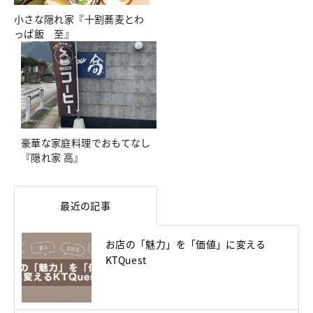
小さな隠れ家『十割蕎麦とわ
っぱ飯 至』
豪華な家庭料理でおもてなし
『隠れ家 高』
最近の記事
お店の「魅力」を「価値」に変える
KTQuest