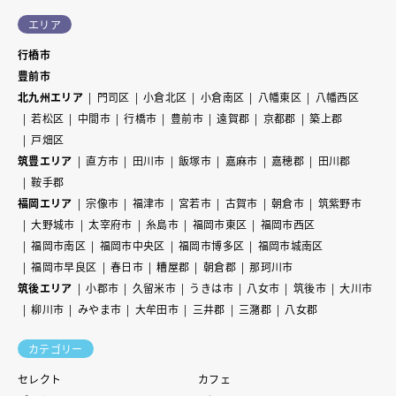
エリア
行橋市
豊前市
北九州エリア
門司区
小倉北区
小倉南区
八幡東区
八幡西区
若松区
中間市
行橋市
豊前市
遠賀郡
京都郡
築上郡
戸畑区
筑豊エリア
直方市
田川市
飯塚市
嘉麻市
嘉穂郡
田川郡
鞍手郡
福岡エリア
宗像市
福津市
宮若市
古賀市
朝倉市
筑紫野市
大野城市
太宰府市
糸島市
福岡市東区
福岡市西区
福岡市南区
福岡市中央区
福岡市博多区
福岡市城南区
福岡市早良区
春日市
糟屋郡
朝倉郡
那珂川市
筑後エリア
小郡市
久留米市
うきは市
八女市
筑後市
大川市
柳川市
みやま市
大牟田市
三井郡
三潴郡
八女郡
カテゴリー
セレクト
カフェ