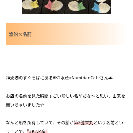
漁船×名前
神湊港のすぐそばにある#K2水産#NamirianCafeさん🌊
お店の名前を見た瞬間すごい珍しい名前だな～と思い、由来を
聞いちゃいました☆
なんと船を所有していて、その船が
第2健栄丸
という名前とい
うことで、
”#K2水産”