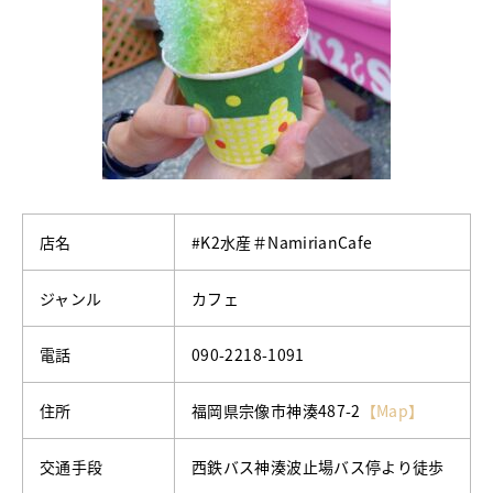
店名
#K2水産＃NamirianCafe
ジャンル
カフェ
電話
090-2218-1091
住所
福岡県宗像市神湊487-2
【Map】
交通手段
西鉄バス神湊波止場バス停より徒歩