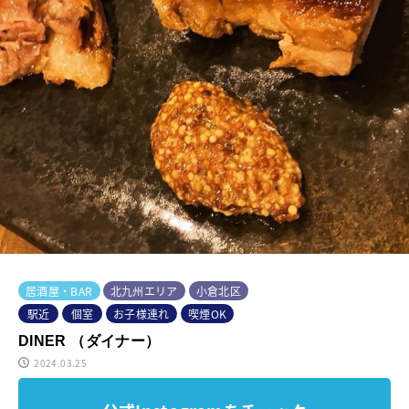
居酒屋・BAR
北九州エリア
小倉北区
駅近
個室
お子様連れ
喫煙OK
DINER （ダイナー）
2024.03.25