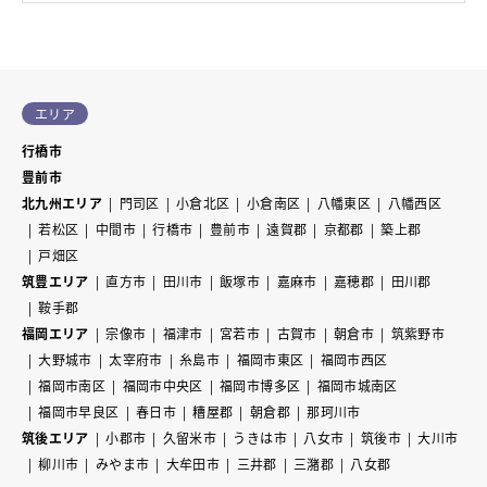
エリア
行橋市
豊前市
北九州エリア
門司区
小倉北区
小倉南区
八幡東区
八幡西区
若松区
中間市
行橋市
豊前市
遠賀郡
京都郡
築上郡
戸畑区
筑豊エリア
直方市
田川市
飯塚市
嘉麻市
嘉穂郡
田川郡
鞍手郡
福岡エリア
宗像市
福津市
宮若市
古賀市
朝倉市
筑紫野市
大野城市
太宰府市
糸島市
福岡市東区
福岡市西区
福岡市南区
福岡市中央区
福岡市博多区
福岡市城南区
福岡市早良区
春日市
糟屋郡
朝倉郡
那珂川市
筑後エリア
小郡市
久留米市
うきは市
八女市
筑後市
大川市
柳川市
みやま市
大牟田市
三井郡
三潴郡
八女郡