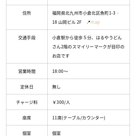
住所
福岡県北九州市小倉北区魚町1-3‐
18 山岡ビル 2F 📍
map
交通手段
小倉駅から徒歩５分、はるやうどん
さん2階のスマイリーマークが目印の
お店です
営業時間
18:00～
定休日
無し
チャージ料
￥300/人
座席
11席(テーブル/カウンター)
個室
個室