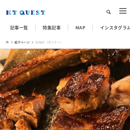
検索
記事一覧
特集記事
MAP
インスタグラ
紹介ページ
DINER （ダイナー）