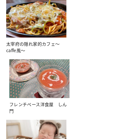
太宰府の隠れ家的カフェ～
caffe風～
フレンチベース洋食屋 しん
門