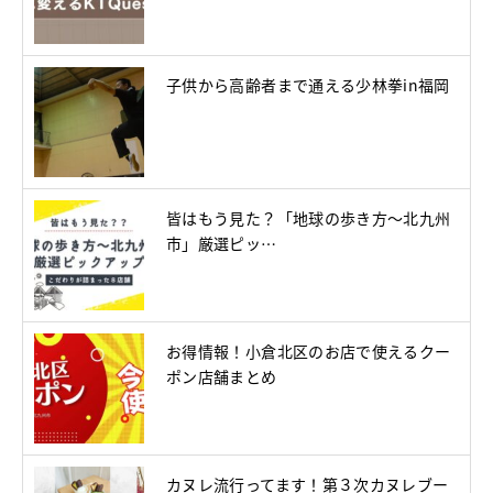
子供から高齢者まで通える少林拳in福岡
皆はもう見た？「地球の歩き方～北九州
市」厳選ピッ…
お得情報！小倉北区のお店で使えるクー
ポン店舗まとめ
カヌレ流行ってます！第３次カヌレブー