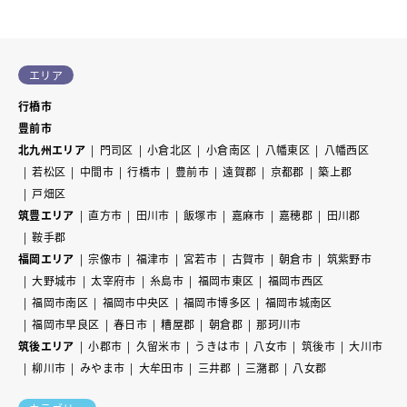
エリア
行橋市
豊前市
北九州エリア
門司区
小倉北区
小倉南区
八幡東区
八幡西区
若松区
中間市
行橋市
豊前市
遠賀郡
京都郡
築上郡
戸畑区
筑豊エリア
直方市
田川市
飯塚市
嘉麻市
嘉穂郡
田川郡
鞍手郡
福岡エリア
宗像市
福津市
宮若市
古賀市
朝倉市
筑紫野市
大野城市
太宰府市
糸島市
福岡市東区
福岡市西区
福岡市南区
福岡市中央区
福岡市博多区
福岡市城南区
福岡市早良区
春日市
糟屋郡
朝倉郡
那珂川市
筑後エリア
小郡市
久留米市
うきは市
八女市
筑後市
大川市
柳川市
みやま市
大牟田市
三井郡
三潴郡
八女郡