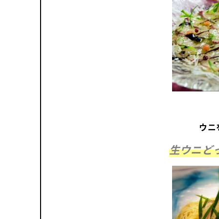
ウニ
生ウニど