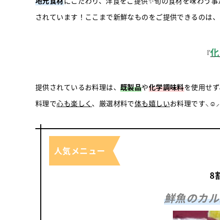
地元食材
にこだわり、洋食をご提供✨旬の食材を味わう事
されています！ここまで新鮮なものをご提供できるのは、オ
化
『
提供されているお料理は、
既製品
や
化学調味料
を使用せず
料理で
心も楽しく
、厳選材料で
体も嬉しい
お料理です⸜‪‪☺︎‬⸝
人気メニュー
8
鮮魚のカル