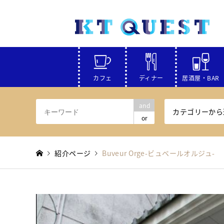
カフェ
ディナー
居酒屋・BAR
and
カテゴリーから
or
紹介ページ
Buveur Orge-ビュベールオルジュ-