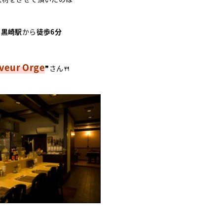
R黒崎駅
から
徒歩6分
veur Orge
❞
さん🍴