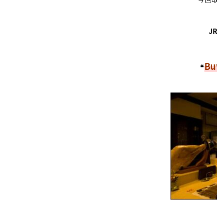
J
Bu
❝