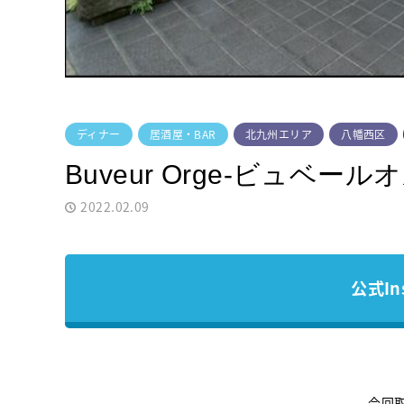
ディナー
居酒屋・BAR
北九州エリア
八幡西区
Buveur Orge-ビュベール
2022.02.09
公式In
今回