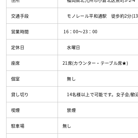
住所
福岡県北九州市小倉北区魚町3-2-
交通手段
モノレール平和通駅 徒歩約2分(13
営業時間
16：00～23：00
定休日
水曜日
座席
21席(カウンター・テーブル席★)
個室
無し
貸し切り
14名様以上で可能です。女子会/歓
喫煙
禁煙
駐車場
無し