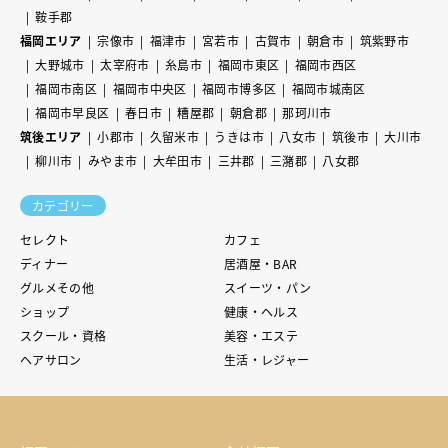
鞍手郡
福岡エリア
宗像市
福津市
宮若市
古賀市
朝倉市
筑紫野市
大野城市
太宰府市
糸島市
福岡市東区
福岡市西区
福岡市南区
福岡市中央区
福岡市博多区
福岡市城南区
福岡市早良区
春日市
糟屋郡
朝倉郡
那珂川市
筑後エリア
小郡市
久留米市
うきは市
八女市
筑後市
大川市
柳川市
みやま市
大牟田市
三井郡
三潴郡
八女郡
カテゴリー
セレクト
カフェ
ディナー
居酒屋・BAR
グルメその他
スイーツ・パン
ショップ
健康・ヘルス
スクール・資格
美容・エステ
ヘアサロン
生活・レジャー