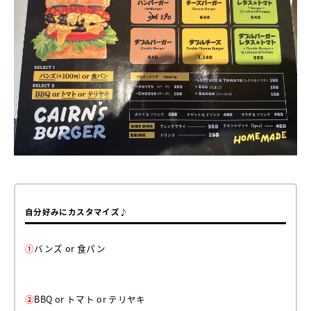
自分好みにカスタマイズ♪
①
バンズ or 食パン
②
BBQ or トマト or テリヤキ