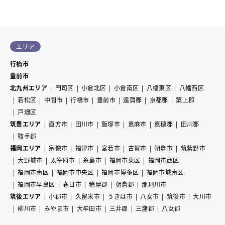
エリア
行橋市
豊前市
北九州エリア
門司区
小倉北区
小倉南区
八幡東区
八幡西区
若松区
中間市
行橋市
豊前市
遠賀郡
京都郡
築上郡
戸畑区
筑豊エリア
直方市
田川市
飯塚市
嘉麻市
嘉穂郡
田川郡
鞍手郡
福岡エリア
宗像市
福津市
宮若市
古賀市
朝倉市
筑紫野市
大野城市
太宰府市
糸島市
福岡市東区
福岡市西区
福岡市南区
福岡市中央区
福岡市博多区
福岡市城南区
福岡市早良区
春日市
糟屋郡
朝倉郡
那珂川市
筑後エリア
小郡市
久留米市
うきは市
八女市
筑後市
大川市
柳川市
みやま市
大牟田市
三井郡
三潴郡
八女郡