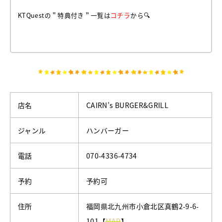
KTQuestの＂特典付き＂一覧は
コチラ
から🔍
店名
CAIRN’s BURGER&GRILL
ジャンル
ハンバーガー
電話
070-4336-4734
予約
予約可
住所
福岡県北九州市小倉北区真鶴2-9-6-
101【
MAP
】