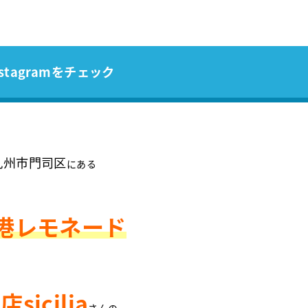
stagramをチェック
九州市門司区
にある
港レモネード
門店
sicilia
さんの