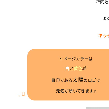
『門司港
あ
キッ
イメージカラーは
白
と
黄色
🌈
太陽
目印である
のロゴで
元気が湧いてきます✊