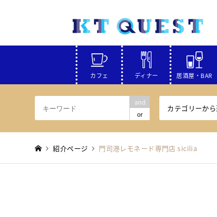
カフェ
ディナー
居酒屋・BAR
and
カテゴリーから
or
紹介ページ
門司港レモネード専門店 sicilia