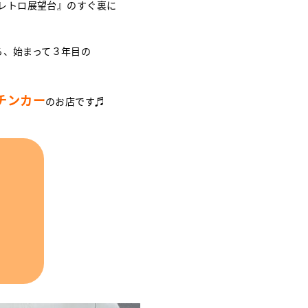
レトロ展望台』のすぐ裏に
る、始まって３年目の
チンカー
のお店です♬