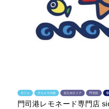
カフェ
グルメその他
北九州エリア
門司区
門司港レモネード専門店 sici