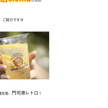
ご紹介です🍋
門司港レトロ
観光地、
！