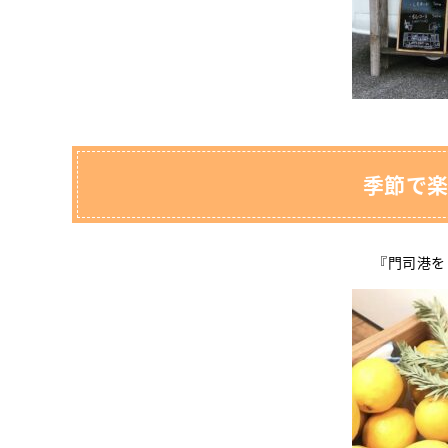
季節で楽
『門司港を