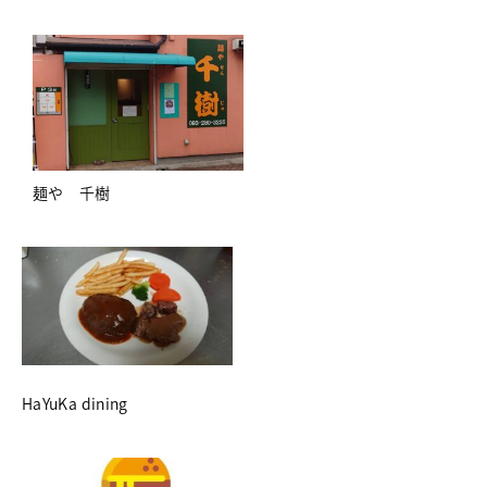
麺や 千樹
HaYuKa dining