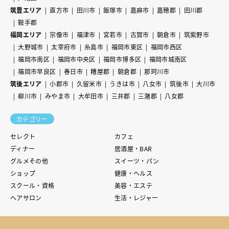
筑豊エリア
直方市
田川市
飯塚市
嘉麻市
嘉穂郡
田川郡
鞍手郡
福岡エリア
宗像市
福津市
宮若市
古賀市
朝倉市
筑紫野市
大野城市
太宰府市
糸島市
福岡市東区
福岡市西区
福岡市南区
福岡市中央区
福岡市博多区
福岡市城南区
福岡市早良区
春日市
糟屋郡
朝倉郡
那珂川市
筑後エリア
小郡市
久留米市
うきは市
八女市
筑後市
大川市
柳川市
みやま市
大牟田市
三井郡
三潴郡
八女郡
カテゴリー
セレクト
カフェ
ディナー
居酒屋・BAR
グルメその他
スイーツ・パン
ショップ
健康・ヘルス
スクール・資格
美容・エステ
ヘアサロン
生活・レジャー