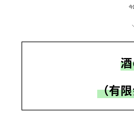
今
酒
（有限