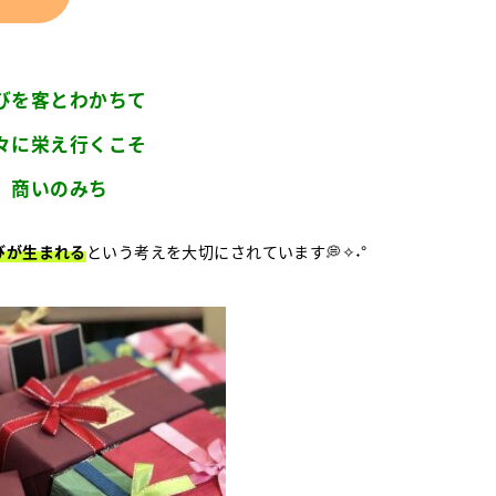
びを客とわかちて
々に栄え行くこそ
商いのみち
びが生まれる
という考えを大切にされています💭✧˖°