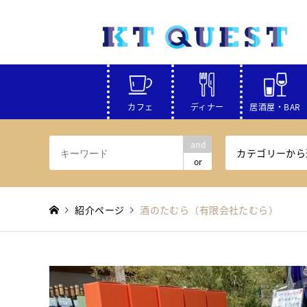
カフェ
ディナー
居酒屋・BAR
and
カテゴリーから
or
紹介ページ
酒のたむら（有限会社たむら）