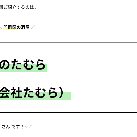
回ご紹介するのは、
＼
門司区
の酒屋 ／
のたむら
会社たむら）
さん です！
✧˖°