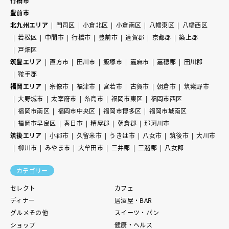
行橋市
豊前市
北九州エリア
門司区
小倉北区
小倉南区
八幡東区
八幡西区
若松区
中間市
行橋市
豊前市
遠賀郡
京都郡
築上郡
戸畑区
筑豊エリア
直方市
田川市
飯塚市
嘉麻市
嘉穂郡
田川郡
鞍手郡
福岡エリア
宗像市
福津市
宮若市
古賀市
朝倉市
筑紫野市
大野城市
太宰府市
糸島市
福岡市東区
福岡市西区
福岡市南区
福岡市中央区
福岡市博多区
福岡市城南区
福岡市早良区
春日市
糟屋郡
朝倉郡
那珂川市
筑後エリア
小郡市
久留米市
うきは市
八女市
筑後市
大川市
柳川市
みやま市
大牟田市
三井郡
三潴郡
八女郡
カテゴリー
セレクト
カフェ
ディナー
居酒屋・BAR
グルメその他
スイーツ・パン
ショップ
健康・ヘルス