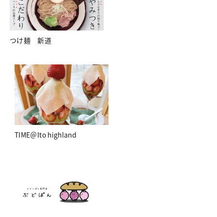
つけ麺 新道
TIME＠Ito highland