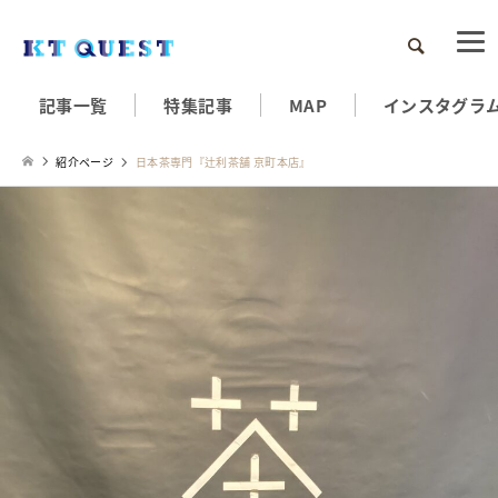
検索
記事一覧
特集記事
MAP
インスタグラ
紹介ページ
日本茶専門『辻利茶舗 京町本店』