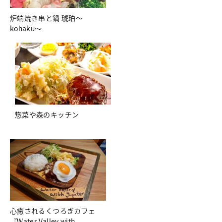
炉端焼き串と鍋 琥珀～
kohaku～
惣菜や森のキッチン
心癒されるくつろぎカフェ
『Water Valley with