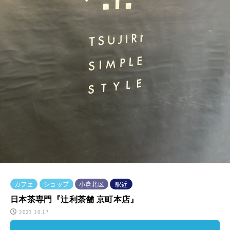
カフェ
ショップ
小倉北区
駅近
日本茶専門『辻利茶舗 京町本店』
2023.10.17