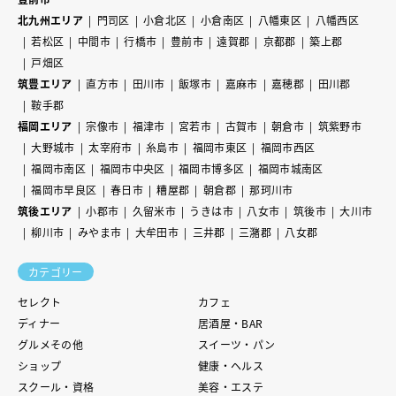
北九州エリア
門司区
小倉北区
小倉南区
八幡東区
八幡西区
若松区
中間市
行橋市
豊前市
遠賀郡
京都郡
築上郡
戸畑区
筑豊エリア
直方市
田川市
飯塚市
嘉麻市
嘉穂郡
田川郡
鞍手郡
福岡エリア
宗像市
福津市
宮若市
古賀市
朝倉市
筑紫野市
大野城市
太宰府市
糸島市
福岡市東区
福岡市西区
福岡市南区
福岡市中央区
福岡市博多区
福岡市城南区
福岡市早良区
春日市
糟屋郡
朝倉郡
那珂川市
筑後エリア
小郡市
久留米市
うきは市
八女市
筑後市
大川市
柳川市
みやま市
大牟田市
三井郡
三潴郡
八女郡
カテゴリー
セレクト
カフェ
ディナー
居酒屋・BAR
グルメその他
スイーツ・パン
ショップ
健康・ヘルス
スクール・資格
美容・エステ