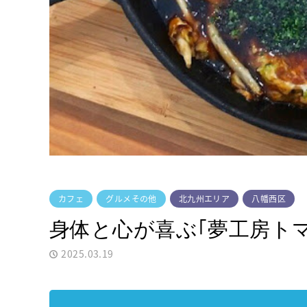
カフェ
グルメその他
北九州エリア
八幡西区
身体と心が喜ぶ｢夢工房トマ
2025.03.19