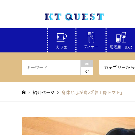
カフェ
ディナー
居酒屋・BAR
and
カテゴリーから
or
紹介ページ
身体と心が喜ぶ｢夢工房トマト｣