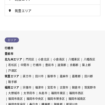
筑豊エリア
エリア
行橋市
豊前市
北九州エリア
門司区
小倉北区
小倉南区
八幡東区
八幡西区
若松区
中間市
行橋市
豊前市
遠賀郡
京都郡
築上郡
戸畑区
筑豊エリア
直方市
田川市
飯塚市
嘉麻市
嘉穂郡
田川郡
鞍手郡
福岡エリア
宗像市
福津市
宮若市
古賀市
朝倉市
筑紫野市
大野城市
太宰府市
糸島市
福岡市東区
福岡市西区
福岡市南区
福岡市中央区
福岡市博多区
福岡市城南区
福岡市早良区
春日市
糟屋郡
朝倉郡
那珂川市