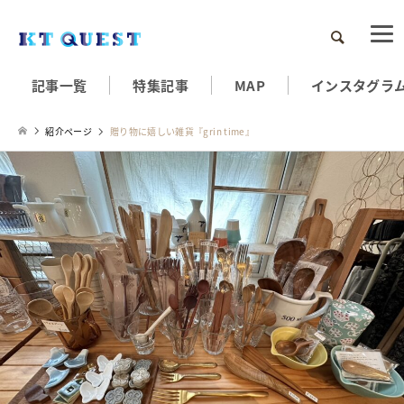
検索
記事一覧
特集記事
MAP
インスタグラ
紹介ページ
贈り物に嬉しい雑貨『grin time』