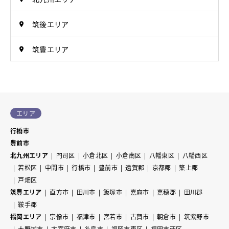
筑後エリア
筑豊エリア
エリア
行橋市
豊前市
北九州エリア
門司区
小倉北区
小倉南区
八幡東区
八幡西区
若松区
中間市
行橋市
豊前市
遠賀郡
京都郡
築上郡
戸畑区
筑豊エリア
直方市
田川市
飯塚市
嘉麻市
嘉穂郡
田川郡
鞍手郡
福岡エリア
宗像市
福津市
宮若市
古賀市
朝倉市
筑紫野市
大野城市
太宰府市
糸島市
福岡市東区
福岡市西区