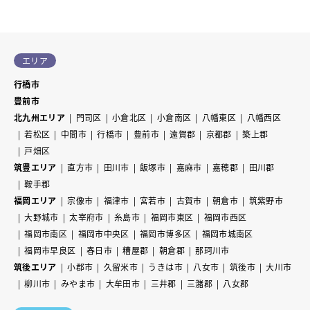
エリア
行橋市
豊前市
北九州エリア
門司区
小倉北区
小倉南区
八幡東区
八幡西区
若松区
中間市
行橋市
豊前市
遠賀郡
京都郡
築上郡
戸畑区
筑豊エリア
直方市
田川市
飯塚市
嘉麻市
嘉穂郡
田川郡
鞍手郡
福岡エリア
宗像市
福津市
宮若市
古賀市
朝倉市
筑紫野市
大野城市
太宰府市
糸島市
福岡市東区
福岡市西区
福岡市南区
福岡市中央区
福岡市博多区
福岡市城南区
福岡市早良区
春日市
糟屋郡
朝倉郡
那珂川市
筑後エリア
小郡市
久留米市
うきは市
八女市
筑後市
大川市
柳川市
みやま市
大牟田市
三井郡
三潴郡
八女郡