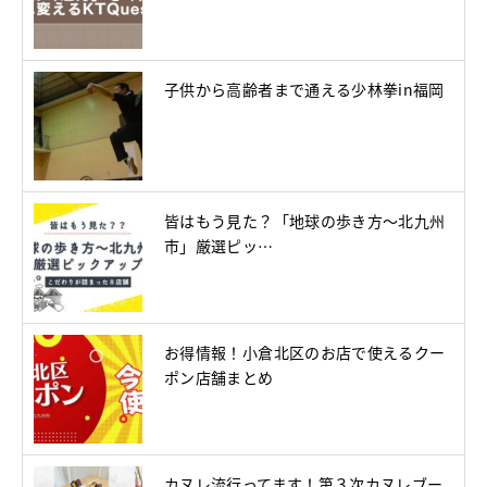
子供から高齢者まで通える少林拳in福岡
皆はもう見た？「地球の歩き方～北九州
市」厳選ピッ…
お得情報！小倉北区のお店で使えるクー
ポン店舗まとめ
カヌレ流行ってます！第３次カヌレブー