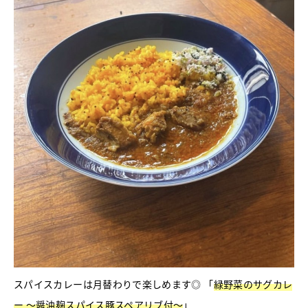
スパイスカレーは月替わりで楽しめます◎ 「
緑野菜のサグカレ
ー ～醤油麹スパイス豚スペアリブ付～
」