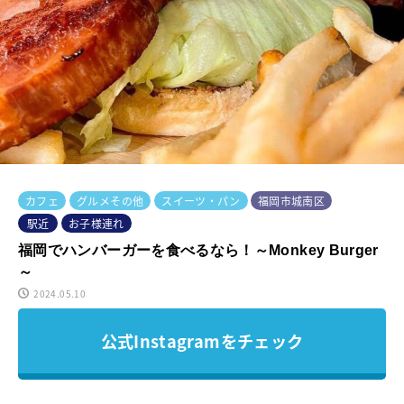
カフェ
グルメその他
スイーツ・パン
福岡市城南区
駅近
お子様連れ
福岡でハンバーガーを食べるなら！～Monkey Burger
～
2024.05.10
公式Instagramをチェック