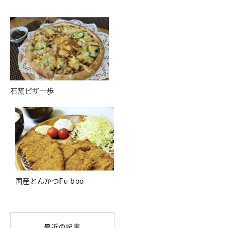
石窯ピザ一歩
国産とんかつFu-boo
最近の記事