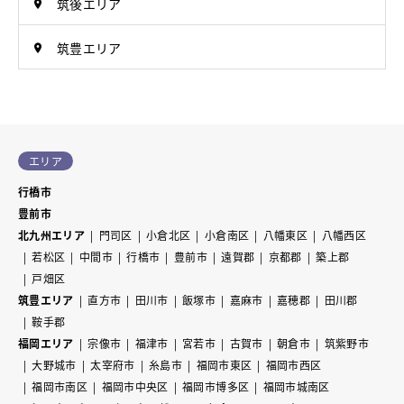
筑後エリア
筑豊エリア
エリア
行橋市
豊前市
北九州エリア
門司区
小倉北区
小倉南区
八幡東区
八幡西区
若松区
中間市
行橋市
豊前市
遠賀郡
京都郡
築上郡
戸畑区
筑豊エリア
直方市
田川市
飯塚市
嘉麻市
嘉穂郡
田川郡
鞍手郡
福岡エリア
宗像市
福津市
宮若市
古賀市
朝倉市
筑紫野市
大野城市
太宰府市
糸島市
福岡市東区
福岡市西区
福岡市南区
福岡市中央区
福岡市博多区
福岡市城南区