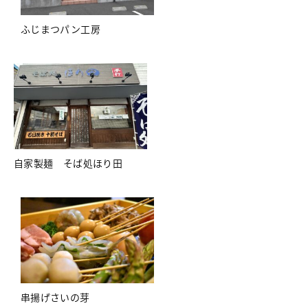
ふじまつパン工房
自家製麺 そば処ほり田
串揚げさいの芽