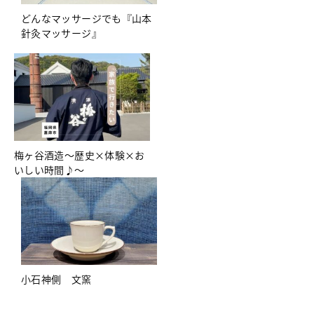
どんなマッサージでも『山本
針灸マッサージ』
梅ヶ谷酒造～歴史×体験×お
いしい時間♪～
小石神側 文窯