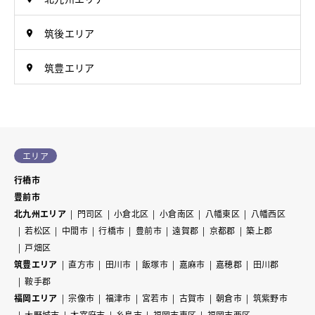
筑後エリア
筑豊エリア
エリア
行橋市
豊前市
北九州エリア
門司区
小倉北区
小倉南区
八幡東区
八幡西区
若松区
中間市
行橋市
豊前市
遠賀郡
京都郡
築上郡
戸畑区
筑豊エリア
直方市
田川市
飯塚市
嘉麻市
嘉穂郡
田川郡
鞍手郡
福岡エリア
宗像市
福津市
宮若市
古賀市
朝倉市
筑紫野市
大野城市
太宰府市
糸島市
福岡市東区
福岡市西区