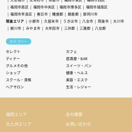
福岡市南区
福岡市中央区
福岡市博多区
福岡市城南区
福岡市早良区
春日市
糟屋郡
朝倉郡
那珂川市
筑後エリア
小郡市
久留米市
うきは市
八女市
筑後市
大川市
柳川市
みやま市
大牟田市
三井郡
三潴郡
八女郡
カテゴリー
セレクト
カフェ
ディナー
居酒屋・BAR
グルメその他
スイーツ・パン
ショップ
健康・ヘルス
スクール・資格
美容・エステ
ヘアサロン
生活・レジャー
福岡エリア
会社概要
北九州エリア
お問い合わせ